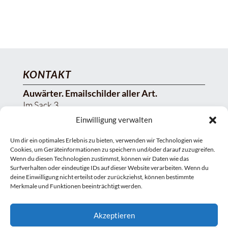
KONTAKT
Auwärter. Emailschilder aller Art.
Im Sack 3
73614 Schorndorf
Einwilligung verwalten
Tel.: 07181 – 7 35 59
Fax: 07181 – 25 63 42
Um dir ein optimales Erlebnis zu bieten, verwenden wir Technologien wie
Cookies, um Geräteinformationen zu speichern und/oder darauf zuzugreifen.
E-Mail: info@auwaerter-emailschilder.de
Wenn du diesen Technologien zustimmst, können wir Daten wie das
Surfverhalten oder eindeutige IDs auf dieser Website verarbeiten. Wenn du
DIREKT BESTELLEN
deine Einwilligung nicht erteilst oder zurückziehst, können bestimmte
Merkmale und Funktionen beeinträchtigt werden.
Akzeptieren
WICHTIGE LINKS